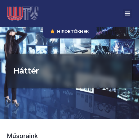
HIRDETŐKNEK
Háttér
Műsoraink