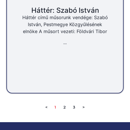
Háttér: Szabó István
Háttér című műsorunk vendége: Szabó
István, Pestmegye Közgyűlésének
elnöke A műsort vezeti: Földvári Tibor
...
<
1
2
3
>