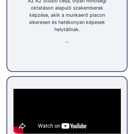
Az A2 Stúdió célja, olyan minőségi
oktatáson alapuló szakemberek
képzése, akik a munkaerő piacon
sikeresen és hatékonyan képesek
helytállnak.
...