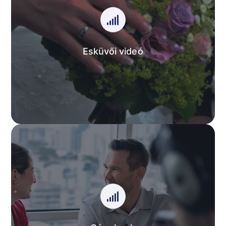
Esküvői videó
Esküvőtök lesz és még nincs videósotok? Keressetek
a Williams Wedding Video csapatát! Gyors, pontos,
igényes és pénztárcakímélő.
Esküvői videó
AJÁNLATUNK
Cégeknek
Image film, PCG tartalomgyártás