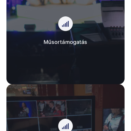
Műsortámogatás
Olyan támogatási forma, mely az ügyfél által
kiválasztott műsor előtt, vagy után jelenik meg.
Maximum 5 mp, mely tartalmazza cégének logóját és
az alámondást.
Műsortámogatás
AJÁNLATUNK
Eseményrögzítés
Különböző események, rendezvények filmezése,