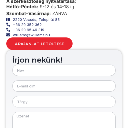
A szerkesztőség nyitvatartása:
Hétfő-Péntek:
9-12 és 14-18 ig
Szombat-Vasárnap:
ZÁRVA
2220 Vecsés, Telepi út 83.
+36 29 352 362
+36 20 95 46 319
williams@williams.hu
ÁRAJÁNLAT LETÖLTÉSE
Írjon nekünk!