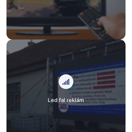
AJÁNLATUNK
Led fal reklám
Tegye színesebbé, látványosabbá rendezvényét led
fal bérlésével. Városi és céges rendezvények,
konferenciák, koncertek, kulturális- és
sportrendezvények közvetítése led falon.
Led fal reklám
AJÁNLATUNK