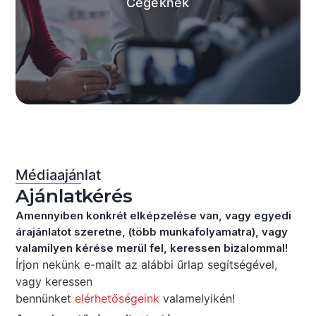
Cégeknek
AJÁNLATUNK
Médiaajánlat
Ajánlatkérés
Amennyiben konkrét elképzelése van, vagy egyedi
árajánlatot szeretne, (több munkafolyamatra), vagy
valamilyen kérése merül fel, keressen bizalommal!
Írjon nekünk e-mailt az alábbi űrlap segítségével,
vagy keressen
bennünket
elérhetőségeink
valamelyikén!