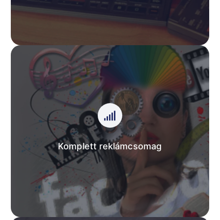
Komplett reklámcsomag
Egyedileg kombinálható csomagokat kínálunk,
személyre szabva. Választható hirdetési forma,
választható időtartamra.
Komplett reklámcsomag
AJÁNLATUNK