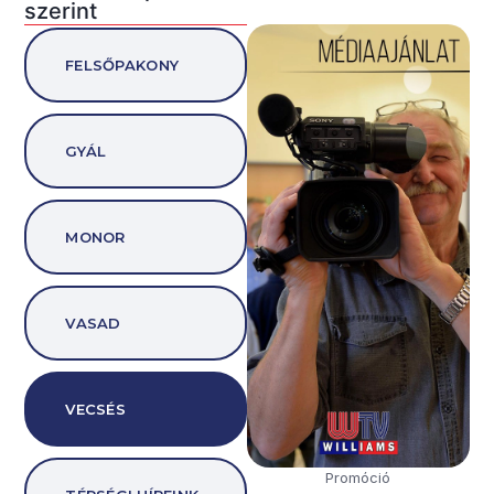
szerint
FELSŐPAKONY
GYÁL
MONOR
VASAD
VECSÉS
Promóció