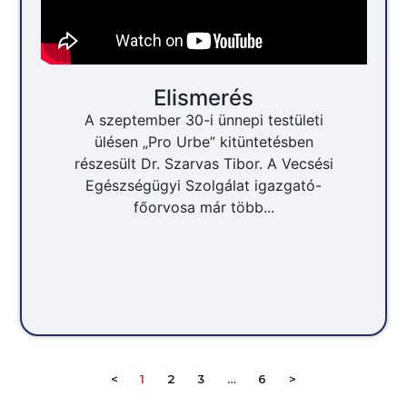
Elismerés
A szeptember 30-i ünnepi testületi
ülésen „Pro Urbe” kitüntetésben
részesült Dr. Szarvas Tibor. A Vecsési
Egészségügyi Szolgálat igazgató-
főorvosa már több...
<
1
2
3
…
6
>