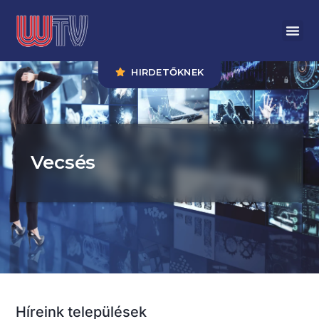
HIRDETŐKNEK
Vecsés
Híreink települések