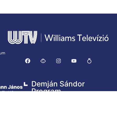
zum
Demján Sándor
Program
A weboldal a Demján Sándor
Program keretében és
támogatásával valósult meg.