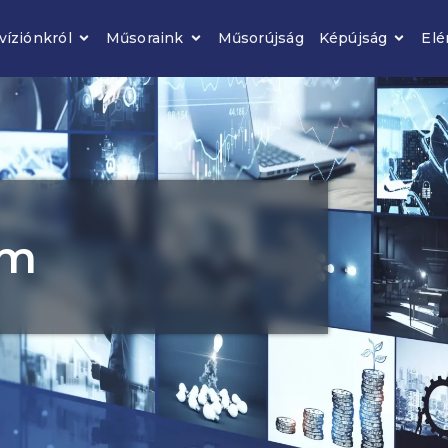
víziónkról
Műsoraink
Műsorújság
Képújság
Elé
um