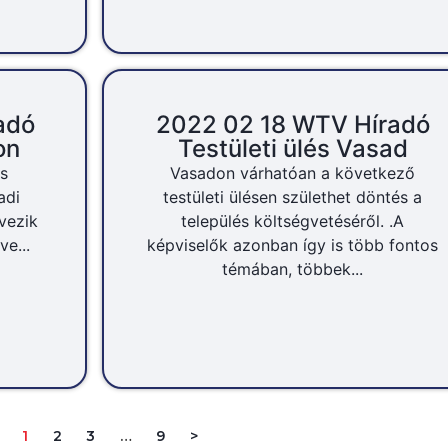
adó
2022 02 18 WTV Híradó
on
Testületi ülés Vasad
és
Vasadon várhatóan a következő
adi
testületi ülésen születhet döntés a
vezik
település költségvetéséről. .A
e...
képviselők azonban így is több fontos
témában, többek...
1
2
3
…
9
>