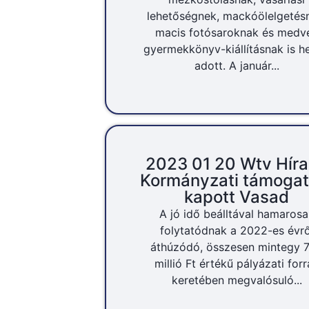
lehetőségnek, mackóölelgetés
macis fotósaroknak és medv
gyermekkönyv-kiállításnak is he
adott. A január...
2023 01 20 Wtv Hír
Kormányzati támogat
kapott Vasad
A jó idő beálltával hamarosa
folytatódnak a 2022-es évrő
áthúzódó, összesen mintegy 
millió Ft értékű pályázati forr
keretében megvalósuló...