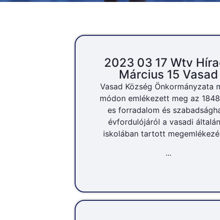
2023 03 17 Wtv Hír
Március 15 Vasad
Vasad Község Önkormányzata m
módon emlékezett meg az 1848
es forradalom és szabadságh
évfordulójáról a vasadi általá
iskolában tartott megemlékezé
...