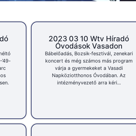
adó
2023 03 10 Wtv Híradó
Óvodások Vasadon
éltó
Bábelőadás, Bozsik-fesztivál, zenekari
-’49-
koncert és még számos más program
arc
várja a gyermekeket a Vasadi
nos
Napköziotthonos Óvodában. Az
sen.
intézményvezető arra kéri...