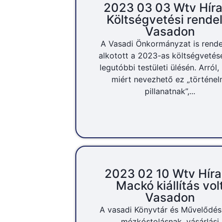
2023 03 03 Wtv Hír
Költségvetési rende
Vasadon
A Vasadi Önkormányzat is rende
alkotott a 2023-as költségvetés
legutóbbi testületi ülésén. Arról
miért nevezhető ez „történel
pillanatnak”,...
2023 02 10 Wtv Hír
Mackó kiállítás vol
Vasadon
A vasadi Könyvtár és Művelődés
mézkóstolásnak, vásárlási