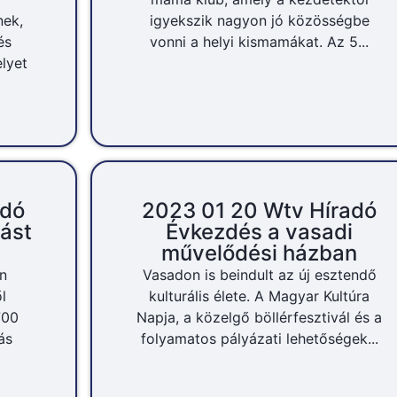
nek,
igyekszik nagyon jó közösségbe
és
vonni a helyi kismamákat. Az 5...
lyet
adó
2023 01 20 Wtv Híradó
ást
Évkezdés a vasadi
művelődési házban
n
Vasadon is beindult az új esztendő
l
kulturális élete. A Magyar Kultúra
700
Napja, a közelgő böllérfesztivál és a
ás
folyamatos pályázati lehetőségek...