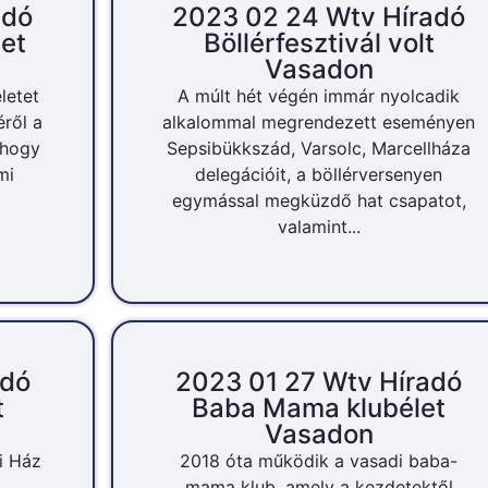
adó
2023 02 24 Wtv Híradó
let
Böllérfesztivál volt
Vasadon
letet
A múlt hét végén immár nyolcadik
éről a
alkalommal megrendezett eseményen
, hogy
Sepsibükkszád, Varsolc, Marcellháza
mi
delegációit, a böllérversenyen
egymással megküzdő hat csapatot,
valamint...
adó
2023 01 27 Wtv Híradó
t
Baba Mama klubélet
Vasadon
i Ház
2018 óta működik a vasadi baba-
mama klub, amely a kezdetektől