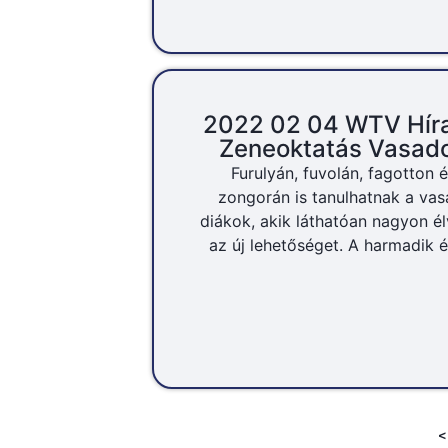
2022 02 04 WTV Hír
Zeneoktatás Vasad
Furulyán, fuvolán, fagotton 
zongorán is tanulhatnak a vas
diákok, akik láthatóan nagyon él
az új lehetőséget. A harmadik év
<