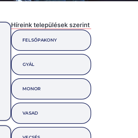
Híreink települések szerint
FELSŐPAKONY
GYÁL
MONOR
VASAD
VECSÉS