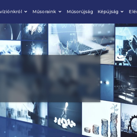
víziónkról
Műsoraink
Műsorújság
Képújság
Elé