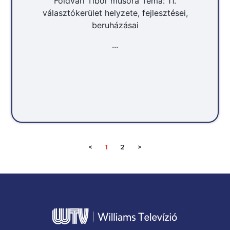
Földvári Tibor műsora Téma: 11.
választókerület helyzete, fejlesztései,
beruházásai
...
<
1
2
>