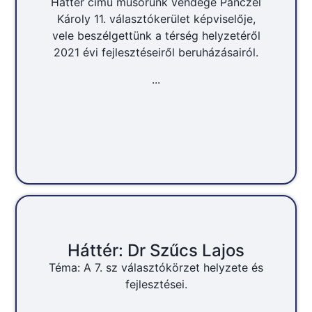
Háttér című műsorunk vendége Pánczél
Károly 11. választókerület képviselője,
vele beszélgettünk a térség helyzetéről
2021 évi fejlesztéseiről beruházásairól.
...
Háttér: Dr Szűcs Lajos
Téma: A 7. sz választókörzet helyzete és
fejlesztései.
...