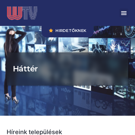
HIRDETŐKNEK
Háttér
Híreink települések