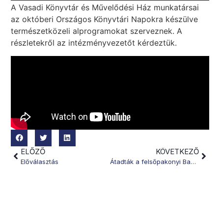
A Vasadi Könyvtár és Művelődési Ház munkatársai
az októberi Országos Könyvtári Napokra készülve
természetközeli alprogramokat szerveznek. A
részletekről az intézményvezetőt kérdeztük.
ELŐZŐ
KÖVETKEZŐ
Előválasztás
Átadták a felsőpakonyi Babóca bölcsődét