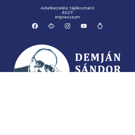
Adatkezelési tájékoztató
ÁSZF
Impresszum