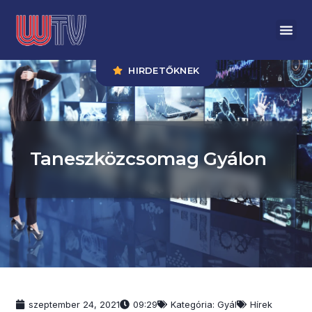
HIRDETŐKNEK
Taneszközcsomag Gyálon
szeptember 24, 2021
09:29
Kategória:
Gyál
Hírek