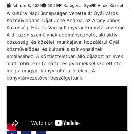
február 8, 2020
20:59
Kategória:
Gyál
Hírek
,
Közélet
A Kultúra Napi ünnepségen vehette át Gyál város
Közművelődési Díját Jene Andrea, az Arany János
Közösségi Ház és Városi Könyvtár könyvtárvezetője.
A díj azon személynek adományozható, aki aktív
közösségi és közéleti munkájával hozzájárul Gyál
közművelődési és kulturális színvonalának
emeléséhez. A köztiszteletben álló díjazott az évek
alatt több ezer felnőttel és gyermekkel szerettette
meg a magyar könyvkultúra értékeit. A
könyvtárvezetővel beszélgettünk.