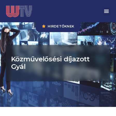
HIRDETŐKNEK
Közművelősési díjazott
Gyál