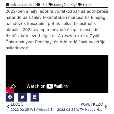
március 2, 2022
16:32
Kategória:
Gyál
Hírek
2022-ben a helyi adókra vonatkozóan az adófizetési
határidő az I. félév tekintetében március 16. E napig
az adózók késedelmi pótlék nélkül teljesíthetik
aktuális, 2022.évi építményadó és iparűzési adó
fizetési kötelezettségüket. A részletekről a Gyáli
Önkormányzat Pénzügyi és Adóirodájának vezetője
nyilatkozott.
ELŐZŐ
KÖVETKEZŐ
2022 02 25 WTV Híradó Zeneiskolás díjazottak Gyál
2022 02 25 WTV Híradó Házasság hete Felsőpakony