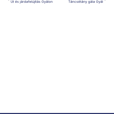
Út és járdafelújítás Gyálon
Táncsétány gála Gyál